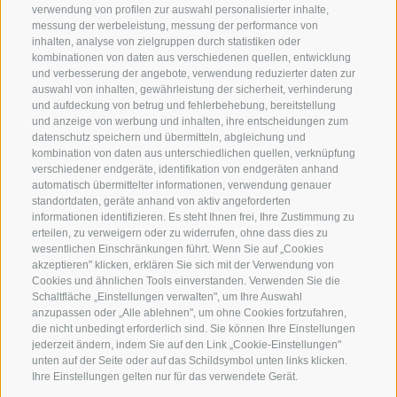
verwendung von profilen zur auswahl personalisierter inhalte,
VERBINDUNG GAISJOCH:
07.12.2022 bis 10.04.2023
messung der werbeleistung, messung der performance von
Täglich von 8.30 Uhr bis 11.45 Uhr und von 13.00 Uhr bis 16.45
inhalten, analyse von zielgruppen durch statistiken oder
Uhr
kombinationen von daten aus verschiedenen quellen, entwicklung
Betriebszeiten können je nach Wetterlage variieren. Bitte
und verbesserung der angebote, verwendung reduzierter daten zur
beachten Sie die Anschlagstafeln an den Liften.
auswahl von inhalten, gewährleistung der sicherheit, verhinderung
und aufdeckung von betrug und fehlerbehebung, bereitstellung
und anzeige von werbung und inhalten, ihre entscheidungen zum
SEILBAHN MÜHLBACH - MERANSEN:
datenschutz speichern und übermitteln, abgleichung und
Werktags alle 10 Minuten: 6.50 - 8.00, 9.10 - 11.50, 13.15 - 18.40
kombination von daten aus unterschiedlichen quellen, verknüpfung
Sonn- und Feiertags: 8.30 - 11.50, 13.15 - 18:40
verschiedener endgeräte, identifikation von endgeräten anhand
automatisch übermittelter informationen, verwendung genauer
standortdaten, geräte anhand von aktiv angeforderten
informationen identifizieren. Es steht Ihnen frei, Ihre Zustimmung zu
erteilen, zu verweigern oder zu widerrufen, ohne dass dies zu
wesentlichen Einschränkungen führt. Wenn Sie auf „Cookies
BUSREISEN
PARTNER
PRESSE
ANREISE
akzeptieren" klicken, erklären Sie sich mit der Verwendung von
Cookies und ähnlichen Tools einverstanden. Verwenden Sie die
ETHIKKODEX
Schaltfläche „Einstellungen verwalten", um Ihre Auswahl
anzupassen oder „Alle ablehnen", um ohne Cookies fortzufahren,
die nicht unbedingt erforderlich sind. Sie können Ihre Einstellungen
jederzeit ändern, indem Sie auf den Link „Cookie-Einstellungen"
© 2026 Tourismusgenossenschaft Gitschberg Jochtal
-
unten auf der Seite oder auf das Schildsymbol unten links klicken.
Katharina-Lanz-Straße 90
-
39037
-
Mühlbach/Vals
-
Südtirol
-
IT
Ihre Einstellungen gelten nur für das verwendete Gerät.
01526730211