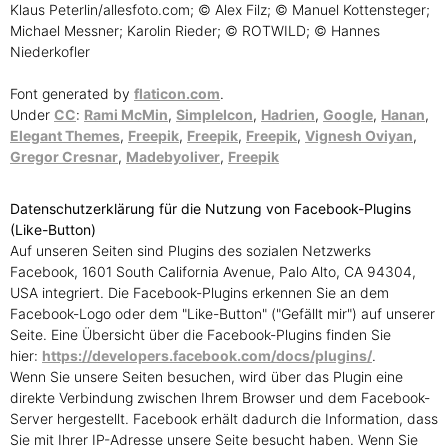
Klaus Peterlin/allesfoto.com; © Alex Filz; © Manuel Kottensteger;
Michael Messner; Karolin Rieder; © ROTWILD; © Hannes
Niederkofler
Font generated by
flaticon.com
.
Under
CC
:
Rami McMin
,
SimpleIcon
,
Hadrien
,
Google
,
Hanan
,
Elegant Themes
,
Freepik
,
Freepik
,
Freepik
,
Vignesh Oviyan
,
Gregor Cresnar
,
Madebyoliver
,
Freepik
Datenschutzerklärung für die Nutzung von Facebook-Plugins
(Like-Button)
Auf unseren Seiten sind Plugins des sozialen Netzwerks
Facebook, 1601 South California Avenue, Palo Alto, CA 94304,
USA integriert. Die Facebook-Plugins erkennen Sie an dem
Facebook-Logo oder dem "Like-Button" ("Gefällt mir") auf unserer
Seite. Eine Übersicht über die Facebook-Plugins finden Sie
hier:
https://developers.facebook.com/docs/plugins/
.
Wenn Sie unsere Seiten besuchen, wird über das Plugin eine
direkte Verbindung zwischen Ihrem Browser und dem Facebook-
Server hergestellt. Facebook erhält dadurch die Information, dass
Sie mit Ihrer IP-Adresse unsere Seite besucht haben. Wenn Sie