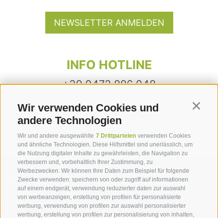
NEWSLETTER ANMELDEN
INFO HOTLINE
+39 0472 886 048
Wir verwenden Cookies und
Continu
SCHREIB UNS
andere Technologien
info@visitgitschbergjochtal.com
Wir und andere ausgewählte
7 Drittparteien
verwenden Cookies
und ähnliche Technologien. Diese Hilfsmittel sind unerlässlich, um
die Nutzung digitaler Inhalte zu gewährleisten, die Navigation zu
verbessern und, vorbehaltlich Ihrer Zustimmung, zu
Werbezwecken. Wir können Ihre Daten zum Beispiel für folgende
BETRIEBSZEITEN DER BERGBAHNEN
Zwecke verwenden: speichern von oder zugriff auf informationen
auf einem endgerät, verwendung reduzierter daten zur auswahl
von werbeanzeigen, erstellung von profilen für personalisierte
UMLAUFBAHN GITSCHBERG:
02.06.2022 bis 05.11.2022
werbung, verwendung von profilen zur auswahl personalisierter
UMLAUFBAHN JOCHTAL:
21.05.2022 bis 05.11.2022
werbung, erstellung von profilen zur personalisierung von inhalten,